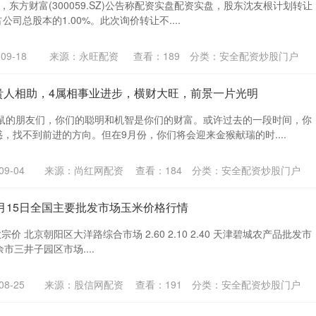
日，东方财富(300059.SZ)公告称配资实盘配资实盘，股东沈友根计划转让
公司总股本的1.00%。此次询价转让不....
9-18
来源：永旺配资
查看：
189
分类：
安全配资炒股门户
，贵人相助，4属相事业进步，横财大旺，前景一片光明
相鼠的朋友们，你们的聪明和机智是你们的财富。或许过去的一段时间，你
，找不到前进的方向。但在9月份，你们将会迎来金猴献瑞的时....
9-04
来源：尚红网配资
查看：
184
分类：
安全配资炒股门户
年8月15日全国主要批发市场玉米价格行情
宗价 北京朝阳区大洋路综合市场 2.60 2.10 2.40 天津碧城农产品批发市
0 扶余市三井子园区市场....
8-25
来源：股信网配资
查看：
191
分类：
安全配资炒股门户