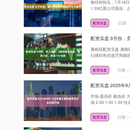
每经AI快讯，7月18
1.59亿股公司股份，占
日期：0
配资实盘
配资实盘 9月份
属相鼠配资实盘 属
们感到有些迷茫和困惑
日期：0
配资实盘
配资实盘 2025
市场 最高价 最低价 大
场 2.00 1.00 1.5
日期：0
配资实盘