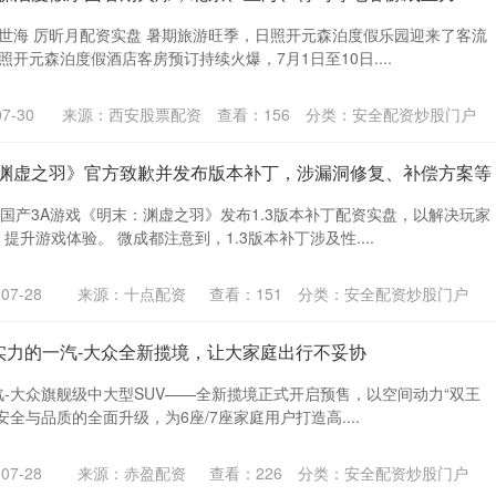
丁世海 厉昕月配资实盘 暑期旅游旺季，日照开元森泊度假乐园迎来了客流
开元森泊度假酒店客房预订持续火爆，7月1日至10日....
7-30
来源：西安股票配资
查看：
156
分类：
安全配资炒股门户
：渊虚之羽》官方致歉并发布版本补丁，涉漏洞修复、补偿方案等
，国产3A游戏《明末：渊虚之羽》发布1.3版本补丁配资实盘，以解决玩家
升游戏体验。 微成都注意到，1.3版本补丁涉及性....
7-28
来源：十点配资
查看：
151
分类：
安全配资炒股门户
”实力的一汽-大众全新揽境，让大家庭出行不妥协
，一汽-大众旗舰级中大型SUV——全新揽境正式开启预售，以空间动力“双王
全与品质的全面升级，为6座/7座家庭用户打造高....
7-28
来源：赤盈配资
查看：
226
分类：
安全配资炒股门户