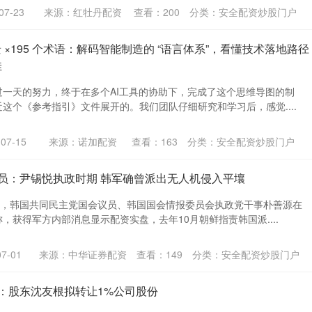
7-23
来源：红牡丹配资
查看：
200
分类：
安全配资炒股门户
景 ×195 个术语：解码智能制造的 “语言体系”，看懂技术落地路径
佳
过一天的努力，终于在多个AI工具的协助下，完成了这个思维导图的制
这个《参考指引》文件展开的。我们团队仔细研究和学习后，感觉....
7-15
来源：诺加配资
查看：
163
分类：
安全配资炒股门户
议员：尹锡悦执政时期 韩军确曾派出无人机侵入平壤
午，韩国共同民主党国会议员、韩国国会情报委员会执政党干事朴善源在
，获得军方内部消息显示配资实盘，去年10月朝鲜指责韩国派....
7-01
来源：中华证券配资
查看：
149
分类：
安全配资炒股门户
富：股东沈友根拟转让1%公司股份