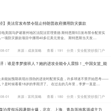
财经】美法官发布禁令阻止特朗普政府挪用防灾拨款
日电美国马萨诸塞州地区法院法官理查德·斯特恩斯5日发布禁令配资实
一项防灾拨款项目中挪用40多亿美元资金。 斯特恩斯当天发....
8-07
来源：成泉策略
查看：
191
分类：
安全配资炒股门户
雨汧：谁是李梦接班人？她的进攻全能令人震惊！_中国女篮_能
上未能如预期表现出强劲的进攻时配资实盘，许多球迷不禁开始思考——
？是时候看看18岁的李雨汧了。 在过去的几年里，李梦一直是....
8-01
来源：富民策略
查看：
180
分类：
安全配资炒股门户
元森泊度假乐园暑期火爆，北京、上海、青岛等地客源成主力