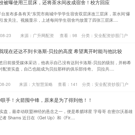
学校被曝使用三层床，还将茶水间改成宿舍！校方回应
台发布多条有关“东莞市南城中学学生宿舍双层床改三层床，茶水间‘爆
并引发关注。视频显示，上述每间学生宿舍均放置了四张三层床....
8-23
来源：广升网配资
查看：
98
分类：
安全配资炒股门户
我现在还达不到卡洛斯-贝拉的高度 希望离开时能与他比较
兴慜日前接受媒体采访，他表示自己没有达到卡洛斯-贝拉的级别，并称希
时配资实盘，自己也能成为贝拉那样的俱乐部传奇。 贝拉共....
8-20
来源：大智慧策略
查看：
141
分类：
安全配资炒股门户
KD联手！火箭囤中锋，原来是为了得到他！！
配资实盘，最牵动联盟神经的悬念之一，便是希腊球星 字母哥 在密尔沃基雄
Shams 近日在《Get Up》和《Fir....
8-18
来源：OTO配资
查看：
192
分类：
安全配资炒股门户