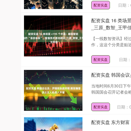
日期：0
配资实盘
配资实盘 16 类场
_三原_数智_王甲
【一线数智资讯】经
作，这这个分类是贴近
日期：0
配资实盘
配资实盘 韩国会
当地时间6月30日下
韩国国会召开记者会称
日期：0
配资实盘
配资实盘 东方财