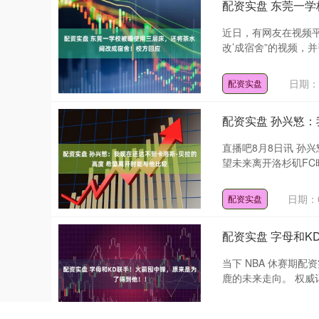
配资实盘 东莞一
近日，有网友在视频平
改’成宿舍”的视频，
日期：0
配资实盘
配资实盘 孙兴慜：
直播吧8月8日讯 孙
望未来离开洛杉矶FC
日期：0
配资实盘
配资实盘 字母和
当下 NBA 休赛期
鹿的未来走向。 权威记者 
日期：0
配资实盘