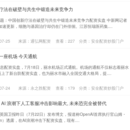
新疗法在破壁与共生中锻造未来竞争力
电题：中国创新疗法在破壁与共生中锻造未来竞争力配资实盘 中新网记者
加速更新，细胞与基因治疗却仍在门外徘徊。江苏恒瑞医药集....
7-25
来源：通弘网配资
查看：
227
分类：
安全配资炒股门户
一座机场 今天通航
消息配资实盘，7月18日，丽水机场正式通航。机场的通航不仅标志着丽水
上了新台阶配资实盘，也为丽水市融入全国交通大格局，提....
7-24
来源：永之胜配资
查看：
179
分类：
安全配资炒股门户
 AI 浪潮下人工客服冲击影响最大, 未来恐完全被替代
，英国卫报昨日（7月22日）发布博文，报道称OpenAI首席执行官山姆・
an）透露，在AI浪潮冲击下配资实盘，现有....